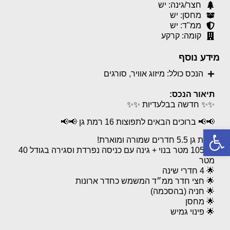
חצר/גינה: יש
מחסן: יש
ממ"ד: יש
קומה: קרקע
מידע נוסף
הנכס כולל: מיזוג אוויר, סורגים
תיאור הנכס:
✨✨ חדשה בבלעדיות ✨✨
📢📢 ברוכים הבאים לתפוצות 16 רמת גן 📢📢
פתח סרגל נגישות
דירת גן 5.5 חדרים שמורה ומוארת!
🌟 105 מטר בנוי + גינה עם כניסה נפרדת וסגירה בגודל 40
מטר
🌟 4 חדרי שינה
🌟 חצי חדר ממ״ד המשמש כחדר ארונות
🌟 חניה (בהסכמה)
🌟 מחסן
🌟 פינוי גמיש