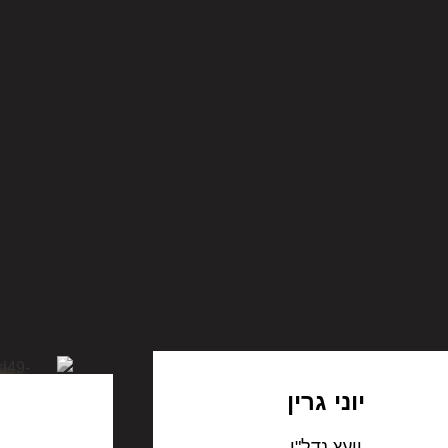
יוני גרין
יועץ נדל"ן