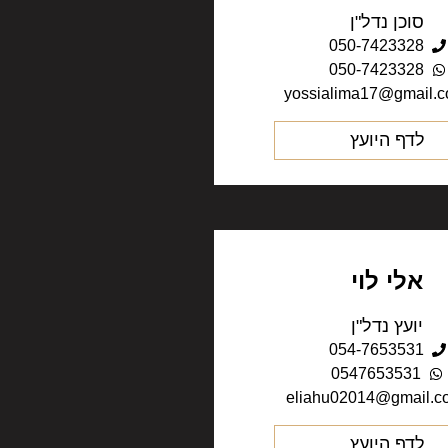
סוכן נדל"ן
050-7423328
050-7423328
yossialima17@gmail.
לדף היועץ
אלי לוי
יועץ נדל"ן
054-7653531
0547653531
eliahu02014@gmail.c
לדף היועץ