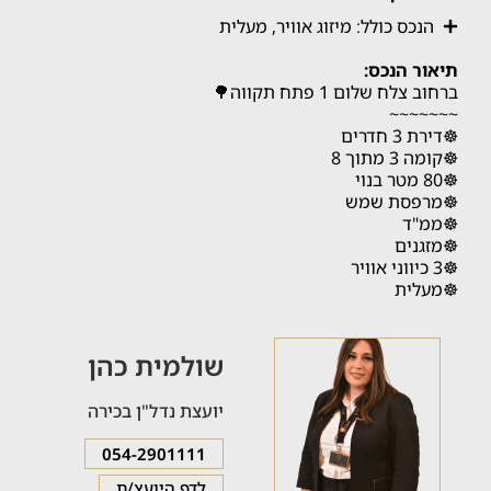
הנכס כולל: מיזוג אוויר, מעלית
תיאור הנכס:
ברחוב צלח שלום 1 פתח תקווה🌳
~~~~~~~
☸️דירת 3 חדרים
☸️קומה 3 מתוך 8
☸️80 מטר בנוי
☸️מרפסת שמש
☸️ממ"ד
☸️מזגנים
☸️3 כיווני אוויר
☸️מעלית
שולמית כהן
יועצת נדל"ן בכירה
054-2901111
לדף היועצ/ת