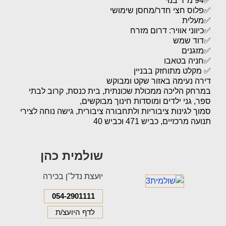
✅️94 מ"ר בנוי
✅️פלוס חצי חדר/מחסן שימושי
✅️מעלית
✅️כיווני אוויר: דרום מזרח
✅️דוד שמש
✅️מזגנים
✅️חניה בטאבו
✅ מקלט מתוחזק בבניין
דירה נעימה באזור שקט ומבוקש
במרחק הליכה ממכולת שכונתית, בית כנסת, קרוב לבתי
ספר, גני ילדים ומוסדות חינוך מבוקשים,
סמוך לגינות ציבוריות ולתחבורה ציבורית, גישה נוחה לצירי
תנועה מרכזיים, כביש 471 וכביש 40
שולמית כהן
יועצת נדל"ן בכירה
054-2901111
לדף היועצ/ת