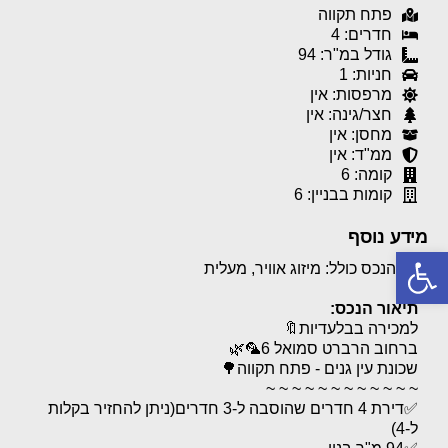
פתח תקווה
חדרים: 4
גודל במ"ר: 94
חניות: 1
מרפסות: אין
חצר/גינה: אין
מחסן: אין
ממ"ד: אין
קומה: 6
קומות בבניין: 6
מידע נוסף
פתח סרגל נגישות
הנכס כולל: מיזוג אוויר, מעלית
תיאור הנכס:
למכירה בבלעדיות🔖
ברחוב הרברט סמואל 6🦜🌿
שכונת עין גנים - פתח תקווה🌳
~ ~ ~ ~ ~ ~ ~ ~ ~ ~ ~ ~
✅️דירת 4 חדרים שהוסבה ל-3 חדרים(ניתן להחזיר בקלות
ל-4)