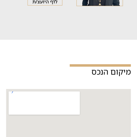
לדף היועצ/ת
מיקום הנכס