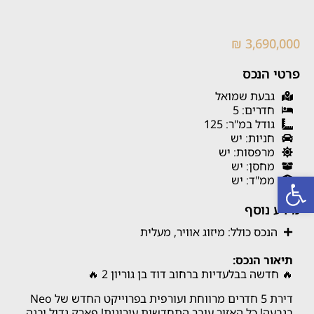
3,690,000 ₪
פרטי הנכס
גבעת שמואל
חדרים: 5
גודל במ"ר: 125
חניות: יש
מרפסות: יש
מחסן: יש
פתח סרגל נגישות
ממ"ד: יש
מידע נוסף
הנכס כולל: מיזוג אוויר, מעלית
תיאור הנכס:
🔥 חדשה בבלעדיות ברחוב דוד בן גוריון 2 🔥
דירת 5 חדרים מרווחת ועורפית בפרוייקט החדש של Neo
בגבעה! כל האזור עובר התחדשות עירונית! פארק גדול יבנה