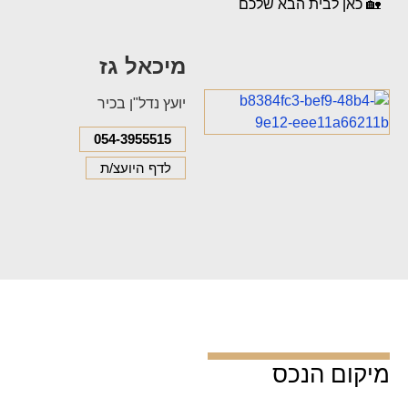
🏡 כאן לבית הבא שלכם
מיכאל גז
יועץ נדל"ן בכיר
054-3955515
לדף היועצ/ת
מיקום הנכס