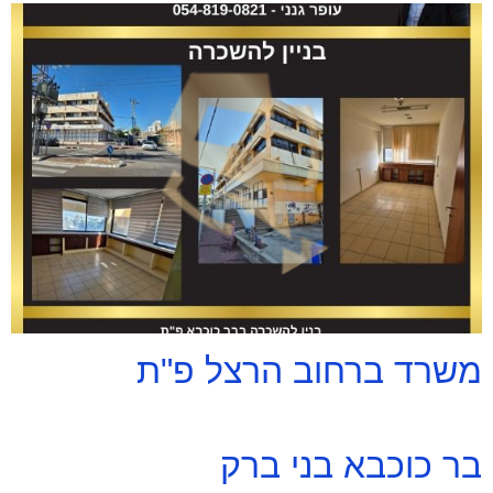
משרד ברחוב הרצל פ"ת
בר כוכבא בני ברק