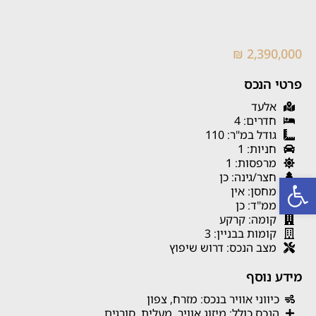
2,390,000 ₪
פרטי הנכס
אלעד
חדרים: 4
גודל במ"ר: 110
חניות: 1
מרפסות: 1
פתח סרגל נגישות
חצר/גינה: כן
מחסן: אין
ממ"ד: כן
קומה: קרקע
קומות בבניין: 3
מצב הנכס: דרוש שיפוץ
מידע נוסף
כיווני אוויר בנכס: מזרח, צפון
הנכס כולל: מיזוג אוויר, מעלית, סורגים