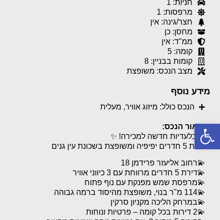
חניות: 1
מרפסות: 1
חצר/גינה: אין
מחסן: כן
ממ"ד: אין
קומה: 5
קומות בבניין: 8
מצב הנכס: משופצת
מידע נוסף
הנכס כולל: מיזוג אוויר, מעלית
פתח סרגל נגישות
תיאור הנכס:
✨ בלעדיות חדשה למכירה! ✨
דירת 5 חדרים יפיפיה ומשופצת בשכונת עין גנים
💫רחוב אליעזר פרידמן 18
💫דירת 5 חדרים מרווחת עם 3 כיווני אוויר
💫מרפסת שמש מפנקת עם נוף פתוח
💫114 מ"ר בנוי, משופצת מהיסוד ברמה גבוהה
💫במרחק הליכה מקניון סרקין
💫2 דירות בכל קומה – פרטיות ונוחות