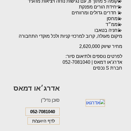
💫קומה 5 מתוך 8, עם נגישות נוחה ויציאות מהעיר
💫יחידת הורים מפנקת
💫 חדרים גדולים ומרווחים
💫מחסן
💫ממ״ד
💫חניה בטאבו
מיקום מעולה, קרוב למרכזי קניות ולכל מוקדי התחבורה
מחיר שיווק 2,620,000
לפרטים נוספים ולתיאום סיור:
אדרג’או דמאס | 052-7081040
חברת S נכסים
אדרג׳או דמאס
סוכן נדל"ן
052-7081040
לדף היועצ/ת