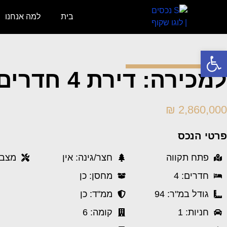
בית
למה אנחנו
פתח סרגל נגישות
למכירה: דירת 4 חדרים בצה"ל 62 פתח תקווה
2,860,000 ₪
פרטי הנכס
פתח תקווה
חצר/גינה: אין
מצב 
חדרים: 4
מחסן: כן
גודל במ"ר: 94
ממ"ד: כן
חניות: 1
קומה: 6