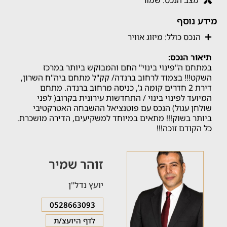
מצב הנכס: שמור
מידע נוסף
הנכס כולל: מיזוג אוויר
תיאור הנכס:
במתחם ה"פינוי בינוי" החם והמבוקש ביותר במרכז
השקט!!! בצמוד לרחוב ברנדה/ קק"ל מתחם ביה"ח השרון,
דירת 2 חדרים קומה ג', כניסה מרחוב ברנדה. מתחם
המיועד לפינוי בינוי / התחדשות עירונית בקרוב( לפני
שולחן עגול) הנכס עם פוטנציאל ההשבחה האטרקטיבי
ביותר בשוק!!! מתאים במיוחד למשקיעים, הדירה מושכרת.
כל הקודם זוכה!!!
זוהר שמיר
יועץ נדל"ן
0528663093
לדף היועצ/ת