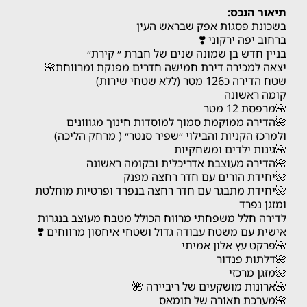
תיאור הנכס:
בשכונת פסגות אפק שבראש העין
ברחוב יפה ירקוני ❣️
בניין חדש בן שמונה שנים של חברת ״ קירת״
יצאה למכירה דירת חמישה חדרים מפנקת ומרווחת🌺
שטח הדירה כ126 מטר (ללא שטחי שירות)
קומה ראשונה
🌺מרפסת 12 מטר
🌺הדירה ממוקמת סמוך למוסדות חינוך מגווונים
ולמרכז הקניות והבילוי ״שפיר סנטר״ ( מרחק הליכה)
🌺גינות ילדים ומשחקיות
🌺הדירה מעוצבת אדריכלית ובקומה ראשונה
🌺יחידת הורים עם חדר רחצה מפנק
🌺יחידת מתבגר עם חדר רחצה בנפרד ופרטיות מוחלטת
ומזגן נפרד
לדירה חלל משפחתי מרווח הכולל מטבח מעוצב בנגרות
אישית עם משטח עבודה גדול ושטחי איחסון מרווחים ❣️
🌺פרקט עץ אלון אמיתי
🌺דלתות פנדור
🌺מזגן מרכזי
🌺ארונות מושקעים של ריביירה 🌺
🌺מערכת תאורה של תומאס