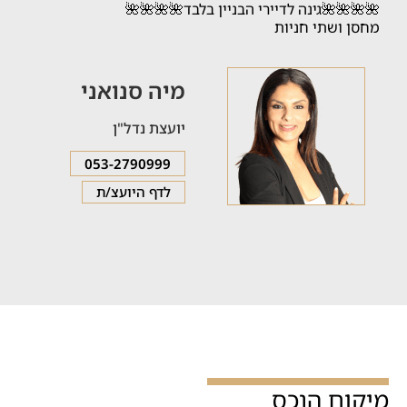
🌺🌺🌺🌺גינה לדיירי הבניין בלבד🌺🌺🌺🌺
מחסן ושתי חניות
מיה סנואני
יועצת נדל"ן
053-2790999
לדף היועצ/ת
מיקום הנכס