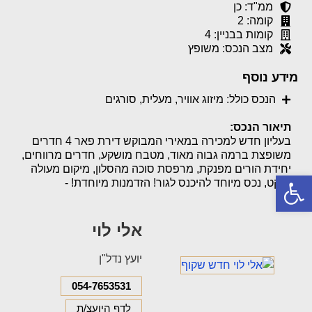
ממ"ד: כן
קומה: 2
קומות בבניין: 4
מצב הנכס: משופץ
מידע נוסף
הנכס כולל: מיזוג אוויר, מעלית, סורגים
תיאור הנכס:
בעליון חדש למכירה במאירי המבוקש דירת פאר 4 חדרים
משופצת ברמה גבוה מאוד, מטבח מושקע, חדרים מרווחים,
יחידת הורים מפנקת, מרפסת סוכה מהסלון, מיקום מעולה
פתח סרגל נגישות
ושקט, נכס מיוחד להיכנס לגור! הזדמנות מיוחדת! -
אלי לוי
יועץ נדל"ן
054-7653531
לדף היועצ/ת