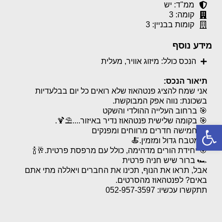
ממ"ד: יש
קומה: 3
קומות בבניין: 3
מידע נוסף
הנכס כולל: מיזוג אוויר, מעלית
תיאור הנכס:
אני שמח להציג פנטהאוז שלא רואים כל יום בבלעדיות
בשכונת: נווה אפק המבוקשת.
🎯 ברחוב העלייה ההולדי והשקט
🎯 בקומה שלישית פנטהאוז נדיר באיזור....⛱🍹.
פתח סרגל נגישות
🎯 חמישה חדרים מרווחים ומפנקים
🎯מטבח גדול ומזמין.🍝
🎯 יחידת הורים מדהימה, כולל עם מרפסת פרטית.🥂🍾
🏎 ברור שיש חניה פרטית
אבל, תראו את הנוף, תכינו את החברים ויאללה מתי אתם
באים? לפנטהאוז מהסרטים.
תתקשרו עכשיו: 052-957-3597