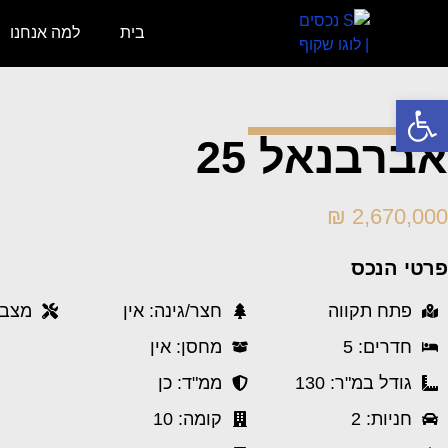
בית
למה אנחנו
פתח סרגל נגישות
אברבנאל 25
2,670,000 ₪
פרטי הנכס
פתח תקווה
חצר/גינה: אין
מצב 
חדרים: 5
מחסן: אין
גודל במ"ר: 130
ממ"ד: כן
חניות: 2
קומה: 10