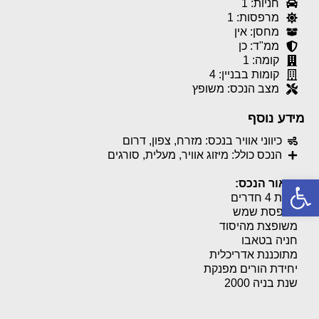
חניות: 1
מרפסות: 1
מחסן: אין
ממ"ד: כן
קומה: 1
קומות בבניין: 4
מצב הנכס: משופץ
מידע נוסף
כיווני אוויר בנכס: מזרח, צפון, דרום
הנכס כולל: מיזוג אוויר, מעלית, סורגים
פתח סרגל נגישות
תיאור הנכס:
דירת 4 חדרים
מרפסת שמש
משופצת מהיסוד
חניה בטאבו
מתוכננת אדריכלית
יחידת הורים מפנקת
שנת בניה 2000