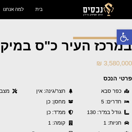
בית
למה אנחנו
פתח סרגל נגישות
במרכז העיר כ"ס במיק
3,580,000 ₪
פרטי הנכס
כפר סבא
חצר/גינה: אין
מצב 
חדרים: 5
מחסן: כן
גודל במ"ר: 130
ממ"ד: כן
חניות: 1
קומה: 1