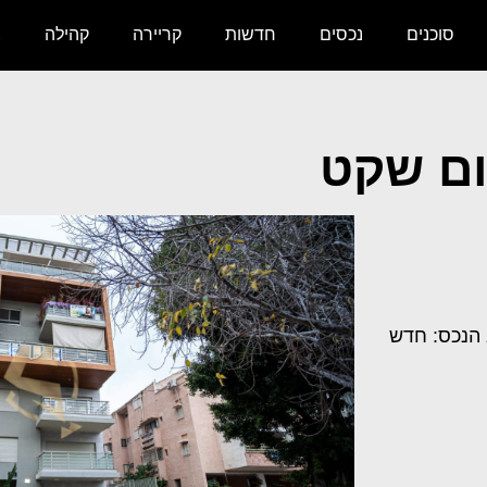
סוכנים
נכסים
חדשות
קריירה
קהילה
צ
ום שקט
הנכס: חדש