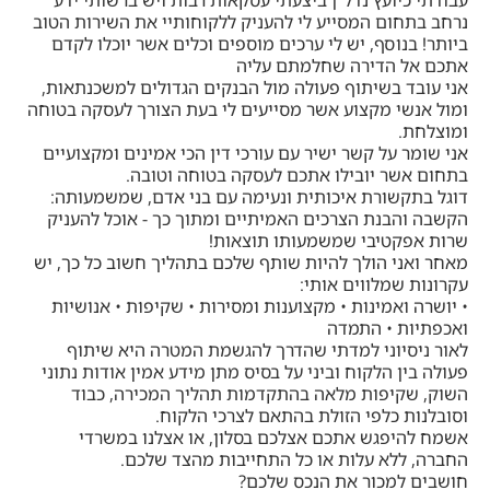
נרחב בתחום המסייע לי להעניק ללקוחותיי את השירות הטוב
ביותר! בנוסף, יש לי ערכים מוספים וכלים אשר יוכלו לקדם
אתכם אל הדירה שחלמתם עליה
אני עובד בשיתוף פעולה מול הבנקים הגדולים למשכנתאות,
ומול אנשי מקצוע אשר מסייעים לי בעת הצורך לעסקה בטוחה
ומוצלחת.
אני שומר על קשר ישיר עם עורכי דין הכי אמינים ומקצועיים
בתחום אשר יובילו אתכם לעסקה בטוחה וטובה.
דוגל בתקשורת איכותית ונעימה עם בני אדם, שמשמעותה:
הקשבה והבנת הצרכים האמיתיים ומתוך כך - אוכל להעניק
שרות אפקטיבי שמשמעותו תוצאות!
מאחר ואני הולך להיות שותף שלכם בתהליך חשוב כל כך, יש
עקרונות שמלווים אותי:
• יושרה ואמינות • מקצוענות ומסירות • שקיפות • אנושיות
ואכפתיות • התמדה
לאור ניסיוני למדתי שהדרך להגשמת המטרה היא שיתוף
פעולה בין הלקוח וביני על בסיס מתן מידע אמין אודות נתוני
השוק, שקיפות מלאה בהתקדמות תהליך המכירה, כבוד
וסובלנות כלפי הזולת בהתאם לצרכי הלקוח.
אשמח להיפגש אתכם אצלכם בסלון, או אצלנו במשרדי
החברה, ללא עלות או כל התחייבות מהצד שלכם.
חושבים למכור את הנכס שלכם?