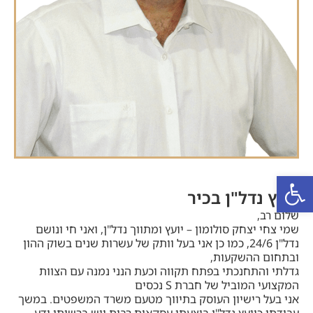
פתח סרגל נגישות
יועץ נדל"ן בכיר
שלום רב,
שמי צחי יצחק סולומון – יועץ ומתווך נדל"ן, ואני חי ונושם
נדל"ן 24/6, כמו כן אני בעל וותק של עשרות שנים בשוק ההון
ובתחום ההשקעות,
גדלתי והתחנכתי בפתח תקווה וכעת הנני נמנה עם הצוות
המקצועי המוביל של חברת S נכסים
אני בעל רישיון העוסק בתיווך מטעם משרד המשפטים. במשך
עבודתי כיועץ נדל"ן ביצעתי עסקאות רבות ויש ברשותי ידע